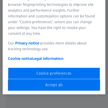
browser fingerprinting technologies to improve site
Dapatkan pemahaman tentang cara mikroskop
analytics and performance insights. Further
ZEISS digunakan pada pelbagai peringkat proses
information and customization options can be found
ART, daripada analisis air mani rutin kepada
under “Cookie preferences”, where you can change
prosedur persenyawaan lanjutan seperti ICSI dan
your settings. You have the right to revoke your
IMSI.
consent at any time.
Keupayaan pengimejan yang disediakan oleh
Our
Privacy notice
provides more details about
mikroskop ZEISS, termasuk penyepaduan pelbagai
tracking technology use.
teknik kontras seperti kontras fasa positif dan
negatif, iHMC, dan PlasDIC. Bahagian ini
Cookie notice
Legal information
menyerlahkan bagaimana teknologi ini
meningkatkan visualisasi gamet dan embrio, yang
Cookie preferences
penting untuk penilaian dan campur tangan yang
sesuai.
Accept all
Terokai pautan ke sumber lanjut seperti kertas
putih yang membincangkan sains di sebalik teknik
kontras yang digunakan, meningkatkan
pemahaman anda tentang cara peralatan ZEISS