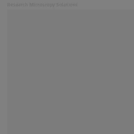
Research Microscopy Solutions
Opens in another tab
Online Shop
Home
Related ZEISS Websites
ZEISS Group